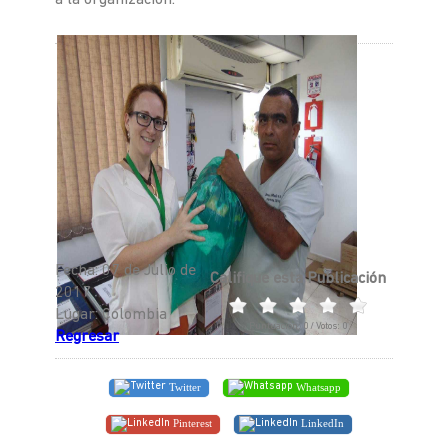
a la organización.
Fecha: 07 de Julio de
Califique esta Publicación
2017
Lugar: Colombia
Puntuación:
0
/ Votos:
0
Regresar
Twitter
Whatsapp
Pinterest
LinkedIn