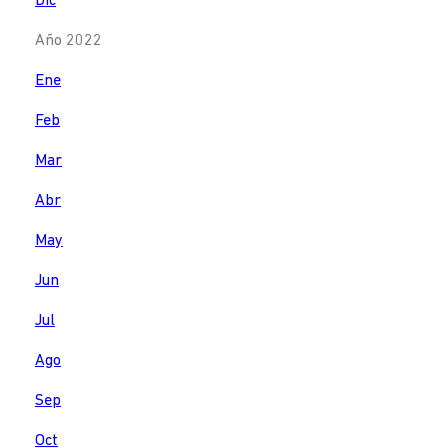
Dic
Año 2022
Ene
Feb
Mar
Abr
May
Jun
Jul
Ago
Sep
Oct