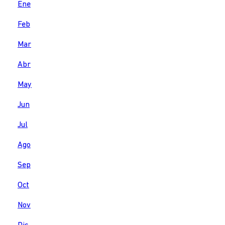
Ene
Feb
Mar
Abr
May
Jun
Jul
Ago
Sep
Oct
Nov