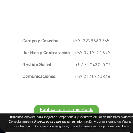
Campo y Cosecha
+57 3228663955
Jurídico y Contratación
+57 3217031677
Gestión Social
+57 3174320976
Comunicaciones
+57 3145840848
Política de tratamiento de
datos personales
Utilizamos cookies para mejorar tu experiencia y facilitarte el uso de nuestras platafor
Consulta nuestra
para más información y conoce cómo configurarl
Política de cookies
inhabilitarlas. Si continúas navegando, entenderemos que aceptas nuestra Política
2026 ©INGENIO RISARALDA. Todos los derechos resevados